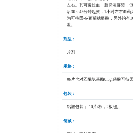
左右。其可透过血一脑脊液屏障，
后30～45分钟起效，1小时左右
为可待因-6-葡萄糖醛酸，另外约
泄。
剂型：
片剂
规格：
每片含对乙酰氨基酚0.3g,磷酸可待因
包装：
铝塑包装； 10片/板，2板/盒。
储藏：