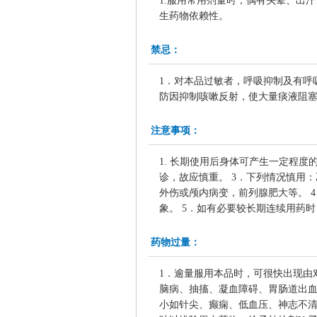
1.服用常用剂量时，偶有头晕、出
生药物依赖性。
禁忌：
1．对本品过敏者，呼吸抑制及有呼
防因抑制咳嗽反射，使大量痰液阻
注意事项：
1. 长期使用后身体可产生一定程
诊，故应慎重。 3．下列情况慎用
外伤或颅内病变，前列腺肥大等。 
象。 5．如有必要较长期连续用药
药物过量：
1．逾量服用本品时，可很快出现由
脑病、抽搐、凝血障碍、胃肠道出
小如针尖、癫痫、低血压、神志不清