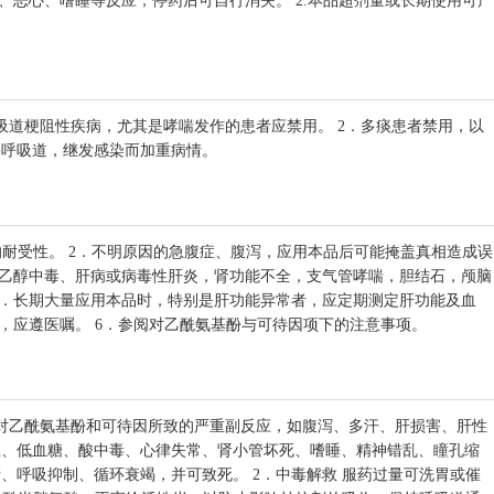
汗、恶心、嗜睡等反应，停药后可自行消失。 2.本品超剂量或长期使用可产
吸道梗阻性疾病，尤其是哮喘发作的患者应禁用。 2．多痰患者禁用，以
塞呼吸道，继发感染而加重病情。
度的耐受性。 2．不明原因的急腹症、腹泻，应用本品后可能掩盖真相造成误
：乙醇中毒、肝病或病毒性肝炎，肾功能不全，支气管哮喘，胆结石，颅脑
4．长期大量应用本品时，特别是肝功能异常者，应定期测定肝功能及血
时，应遵医嘱。 6．参阅对乙酰氨基酚与可待因项下的注意事项。
对乙酰氨基酚和可待因所致的严重副反应，如腹泻、多汗、肝损害、肝性
血、低血糖、酸中毒、心律失常、肾小管坏死、嗜睡、精神错乱、瞳孔缩
、呼吸抑制、循环衰竭，并可致死。 2．中毒解救 服药过量可洗胃或催