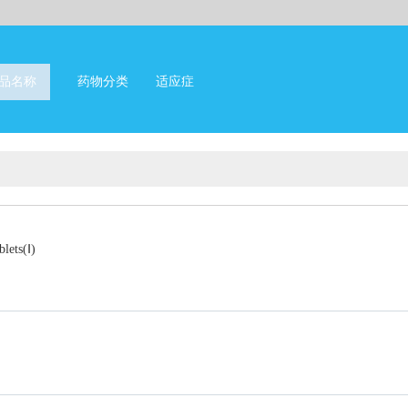
品名称
药物分类
适应症
lets(Ⅰ)