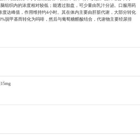
但脑组织内的浓度相对较低；能透过胎盘，可少量由乳汁分泌。口服用药
血药浓度达峰值，作用维持约4小时。其在体内主要由肝脏代谢，大部分转化
有10%脱甲基而转化为吗啡，然后与葡萄糖醛酸结合，代谢物主要经尿排
15mg