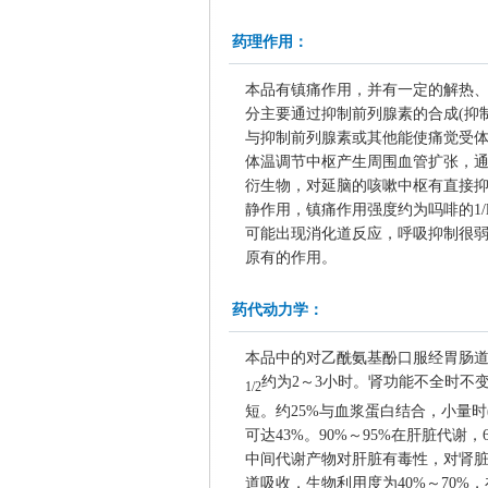
药理作用：
本品有镇痛作用，并有一定的解热
分主要通过抑制前列腺素的合成(抑
与抑制前列腺素或其他能使痛觉受体
体温调节中枢产生周围血管扩张，
衍生物，对延脑的咳嗽中枢有直接抑
静作用，镇痛作用强度约为吗啡的1
可能出现消化道反应，呼吸抑制很
原有的作用。
药代动力学：
本品中的对乙酰氨基酚口服经胃肠道
约为2～3小时。肾功能不全时不
1/2
短。约25%与血浆蛋白结合，小量时(
可达43%。90%～95%在肝脏代
中间代谢产物对肝脏有毒性，对肾脏
道吸收，生物利用度为40%～70%