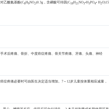
对乙酰氨基酚(C
H
NO
)0.3g，含磷酸可待因(C
H
NO
•H
PO
• H
O)15
8
9
2
18
21
3
3
4
2
种手术后疼痛、骨折、中度癌症疼痛、骨关节疼痛、牙痛、头痛、神经
。
度癌症疼痛必要时可由医生决定适当增加。7～12岁儿童按体重相应减量，