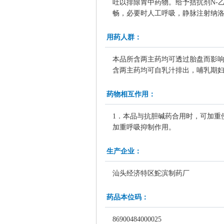
吐以排除胃中药物。给予拮抗剂N-
畅，必要时人工呼吸，静脉注射纳洛
用药人群：
本品所含两主药均可透过胎盘而影
含两主药均可自乳汁排出，哺乳期妇
药物相互作用：
1．本品与抗胆碱药合用时，可加重
加重呼吸抑制作用。
生产企业：
汕头经济特区鮀滨制药厂
药品本位码：
86900484000025