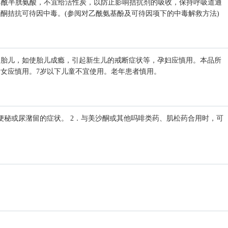
乙酰半胱氨酸，不宜给活性炭，以防止影响拮抗剂的吸收，保持呼吸道通
酮拮抗可待因中毒。(参阅对乙酰氨基酚及可待因项下的中毒解救方法)
响胎儿，如使胎儿成瘾，引起新生儿的戒断症状等，孕妇应慎用。本品所
女应慎用。7岁以下儿童不宜使用。老年患者慎用。
便秘或尿潴留的症状。 2．与美沙酮或其他吗啡类药、肌松药合用时，可