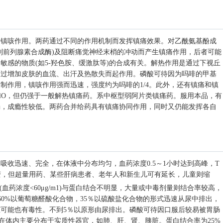
、镇咳作用。两药通过不同的作用机制而发挥镇痛效果。对乙酰氨基酚成
制前列腺素合成酶)及阻断痛觉神经末梢的冲动而产生镇痛作用，后者可能
敏感的物质(如5-羟色胺、缓激肽等)的合成有关。解热作用是通过下视丘
通过增加皮肤的血流、出汗及热散失而起作用。磷酸可待因为吗啡的甲基
制作用，镇咳作用强而迅速，强度约为吗啡的1/4。此外，还有镇痛和镇
/lO，但仍强于一般解热镇痛药。系中枢型弱阿片类镇痛药。服用本品，有
弱，成瘾性较低。两药合并给药具有镇痛协同作用，同时又仍能发挥各自
吸收迅速、完全，在体液中分布均匀，血药浓度0.5～1小时达到高峰，T
变，但超量用药、某些肝病患者、老年人和新生儿可有延长，儿童则缩
血药浓度<60μg/m1)与蛋白结合不明显，大量或中毒剂量则结合率较高，
谢，60%以葡萄糖醛酸化合物，35％以硫酸盐化合物的形式迅速从尿中排出，
可能也有毒性。不到5％以原形由尿排出。磷酸可待因口服后较易被胃肠
，在体内主要分布于实质性器官，如肺、肝、肾、胰脏。蛋白结合率为25%